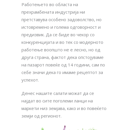
Работењето во областа на
прехрамбената индустрија ни
претставува особено задоволство, но
истовремено и голема одговорност и
предизвик. Да се биде во чекор со
конкуренцијата и во тек со модерното
работење воопшто не е лесно, но од
друга страна, фактот дека опстојуваме
на пазарот повеќе од 14 години, сам по
себе значи дека го имаме рецептот за
успехот.
Денес нашите салати можат да се
најдат во сите поголеми ланци на
Нашите производи се направени од
маркети низ земјава, како и во повеќето
најквалитетните намирници, свежи и
земји од регионот.
внимателно избрани. Од нашиот
скромен почеток во 2004 година,